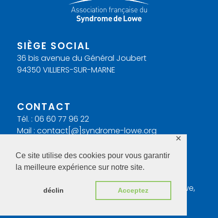
SIÈGE SOCIAL
36 bis avenue du Général Joubert
94350 VILLIERS-SUR-MARNE
CONTACT
Tél. : 06 60 77 96 22
Mail : contact[@]syndrome-lowe.org
✕
Ce site utilise des cookies pour vous garantir
Contact
|
Mentions Légales
la meilleure expérience sur notre site.
A
ssociation française du
S
yndrome de
L
owe,
déclin
Acceptez
tous droits réservés.