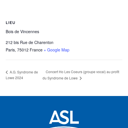
LIEU
Bois de Vincennes
212 bis Rue de Charenton
Paris
,
75012
France
+ Google Map
Concert Ho Les Coeurs (groupe vocal) au profit
A.G. Syndrome de
Lowe 2024
du Syndrome de Lowe